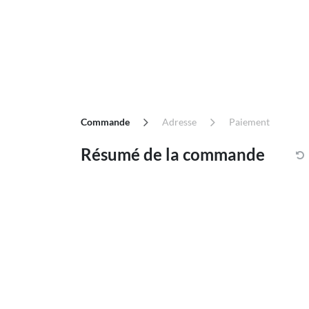
Se rendre au contenu
Accueil
Réservation
Offres et tarifs
Commande
Adresse
Paiement
Résumé de la commande