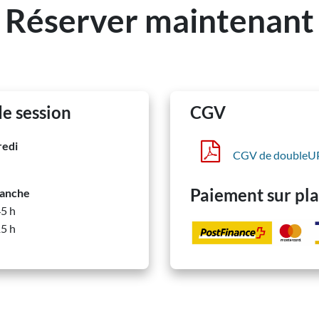
Réserver maintenant
e session
CGV
redi
CGV de doubleU
Paiement sur pl
manche
45 h
15 h