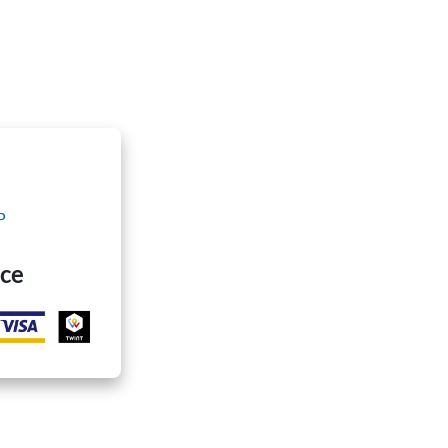
P
ace