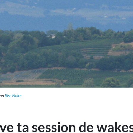
von
Bise Noire
ve ta session de wakes