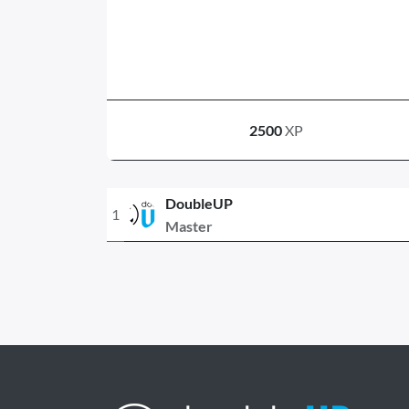
2500
XP
DoubleUP
1
Master