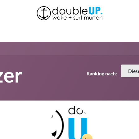
se
Über uns
Shop
News
Kontakt
zer
Dies
Ranking nach: