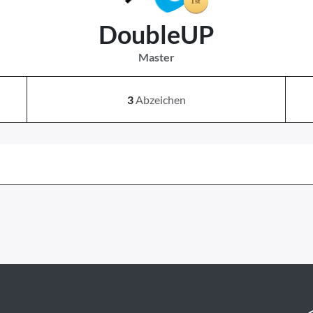
DoubleUP
Master
3
Abzeichen