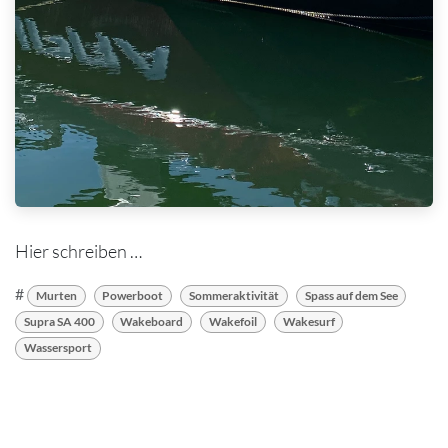
Hier schreiben …
#
Murten
Powerboot
Sommeraktivität
Spass auf dem See
Supra SA 400
Wakeboard
Wakefoil
Wakesurf
Wassersport