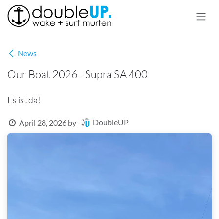
Skip to Content
News
Our Boat 2026 - Supra SA 400
Es ist da!
DoubleUP
April 28, 2026
by